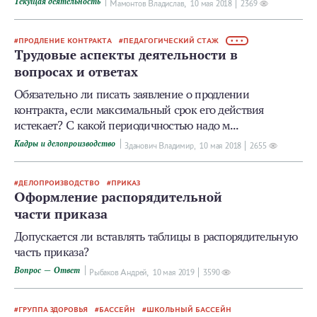
Текущая деятельность
Мамонтов Владислав,
10 мая 2018
2369
ПРОДЛЕНИЕ КОНТРАКТА
ПЕДАГОГИЧЕСКИЙ СТАЖ
• • •
Трудовые аспекты деятельности в
вопросах и ответах
Обязательно ли писать заявление о продлении
контракта, если максимальный срок его действия
истекает? С какой периодичностью надо м...
Кадры и делопроизводство
Зданович Владимир,
10 мая 2018
2655
ДЕЛОПРОИЗВОДСТВО
ПРИКАЗ
Оформление распорядительной
части приказа
Допускается ли вставлять таблицы в распорядительную
часть приказа?
Вопрос — Ответ
Рыбаков Андрей,
10 мая 2019
3590
ГРУППА ЗДОРОВЬЯ
БАССЕЙН
ШКОЛЬНЫЙ БАССЕЙН