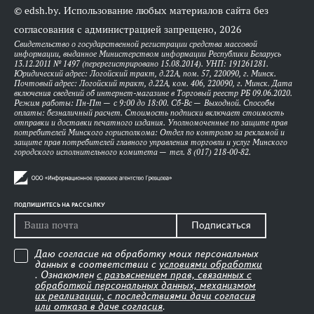
© edsh.by. Использование любых материалов сайта без
согласования с администрацией запрещено, 2026
Свидетельство о государственной регистрации средства массовой
информации, выданное Министерством информации Республики Беларусь
13.12.2011 № 1497 (перерегистрировано 15.08.2014). УНП: 191261281.
Юридический адрес: Логойский тракт, д.22А, пом. 57, 220090, г. Минск.
Почтовый адрес: Логойский тракт, д.22А, ком. 406, 220090, г. Минск. Дата
включения сведений об интернет-магазине в Торговый реестр РБ 09.06.2020.
Режим работы: Пн-Пт — с 9:00 до 18:00. Сб-Вс — Выходной. Способы
оплаты: безналичный расчет. Стоимость подписки включает стоимость
отправки и доставки печатного издания. Уполномоченные по защите прав
потребителей Минского горисполкома: Отдел по контролю за рекламой и
защите прав потребителей главного управления торговли и услуг Минского
городского исполнительного комитета — тел. 8 (017) 218-00-82.
ПОДПИШИТЕСЬ НА РАССЫЛКУ
Подписаться
Даю согласие на обработку моих персональных
данных в соответствии с
условиями обработки
. Ознакомлен
с разъяснением прав, связанных с
обработкой персональных данных, механизмом
их реализации, с последствиями дачи согласия
или отказа в даче согласия
.