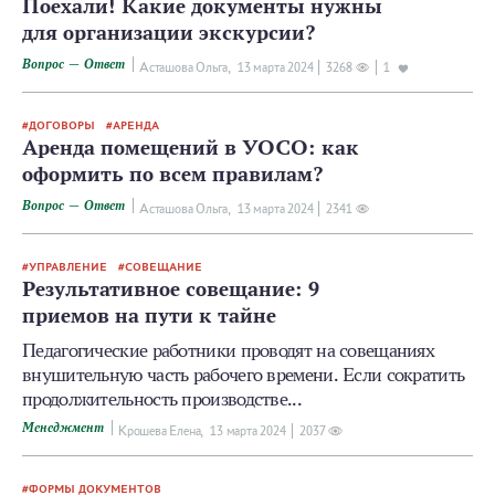
Поехали! Какие документы нужны
для организации экскурсии?
Вопрос — Ответ
Асташова Ольга,
13 мартa 2024
3268
1
ДОГОВОРЫ
АРЕНДА
Аренда помещений в УОСО: как
оформить по всем правилам?
Вопрос — Ответ
Асташова Ольга,
13 мартa 2024
2341
УПРАВЛЕНИЕ
СОВЕЩАНИЕ
Результативное совещание: 9
приемов на пути к тайне
Педагогические работники проводят на совещаниях
внушительную часть рабочего времени. Если сократить
продолжительность производстве...
Менеджмент
Крошева Елена,
13 мартa 2024
2037
ФОРМЫ ДОКУМЕНТОВ