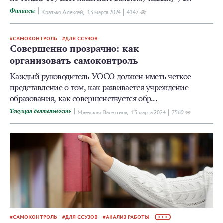
Финансы
Кралько Алексей,
13 мартa 2024
4147
САМОКОНТРОЛЬ
ДЛЯ ССУЗОВ
Совершенно прозрачно: как
организовать самоконтроль
Каждый руководитель УОСО должен иметь четкое
представление о том, как развивается учреждение
образования, как совершенствуется обр...
Текущая деятельность
Маевская Валентина,
13 мартa 2024
7569
САМОКОНТРОЛЬ
ДЛЯ ССУЗОВ
АНАЛИЗ РАБОТЫ
• • •