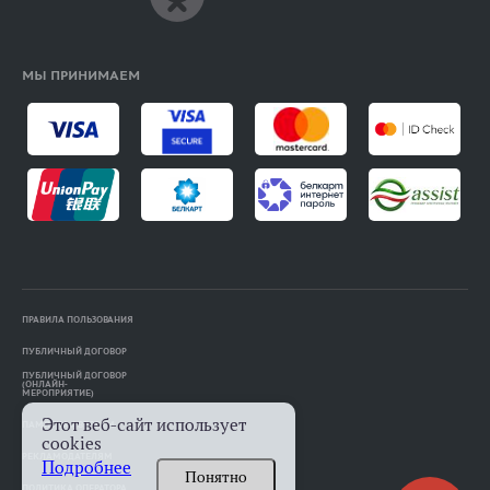
МЫ ПРИНИМАЕМ
ПРАВИЛА ПОЛЬЗОВАНИЯ
ПУБЛИЧНЫЙ ДОГОВОР
ПУБЛИЧНЫЙ ДОГОВОР
(ОНЛАЙН-
МЕРОПРИЯТИЕ)
Этот веб-сайт использует
ПАМЯТКА АВТОРАМ
cookies
РЕКЛАМОДАТЕЛЯМ
Подробнее
Понятно
ПОЛИТИКА ОПЕРАТОРА