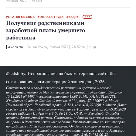
29 июня 2022
1911
СТАТЬЯ МЕСЯЦА
ОПЛАТА ТРУДА
КАДРЫ
• • •
Получение родственниками
заработной платы умершего
работника
Кашин Роман,
9 июня 2022
21652
1
№ 6 (126) 2022
© edsh.by. Использование любых материалов сайта без
согласования с администрацией запрещено, 2026
Свидетельство о государственной регистрации средства массовой
информации, выданное Министерством информации Республики Беларусь
13.12.2011 № 1497 (перерегистрировано 15.08.2014). УНП: 191261281.
Юридический адрес: Логойский тракт, д.22А, пом. 57, 220090, г. Минск.
Почтовый адрес: Логойский тракт, д.22А, ком. 406, 220090, г. Минск. Дата
включения сведений об интернет-магазине в Торговый реестр РБ 09.06.2020.
Режим работы: Пн-Пт — с 9:00 до 18:00. Сб-Вс — Выходной. Способы
оплаты: безналичный расчет. Стоимость подписки включает стоимость
отправки и доставки печатного издания. Уполномоченные по защите прав
потребителей Минского горисполкома: Отдел по контролю за рекламой и
защите прав потребителей главного управления торговли и услуг Минского
городского исполнительного комитета — тел. 8 (017) 218-00-82.