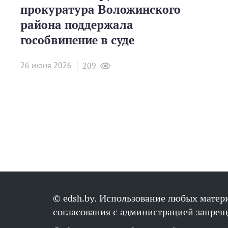
прокуратура Воложинского
района поддержала
гособвинение в суде
26 июня 2026
209
© edsh.by. Использование любых матери
согласования с администрацией запрещ