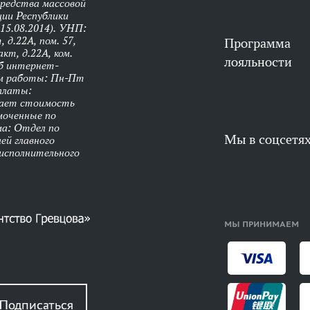
средства массовой
ии Республики
 15.08.2014). УНП:
 д.22А, пом. 57,
Программа
кт, д.22А, ком.
лояльности
об интернет-
им работы: Пн-Пт
оплаты:
чает стоимость
моченные по
ма: Отдел по
Мы в соцсетя
ей главного
 исполнительного
МЫ ПРИНИМАЕМ
Подписаться