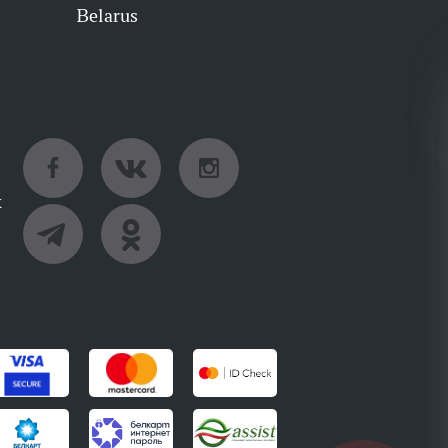
Belarus
х