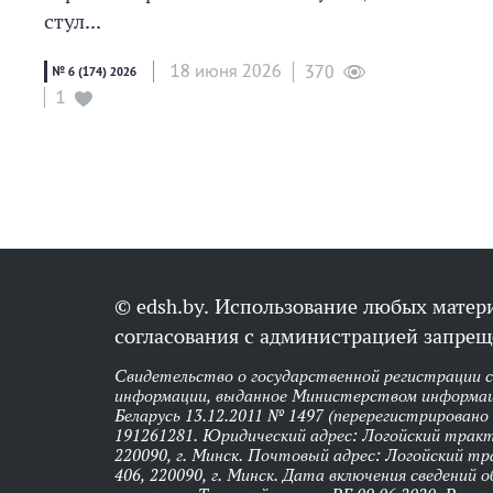
стул...
18 июня 2026
370
№ 6 (174) 2026
1
© edsh.by. Использование любых матери
согласования с администрацией запрещ
Свидетельство о государственной регистрации 
информации, выданное Министерством информац
Беларусь 13.12.2011 № 1497 (перерегистрировано
191261281. Юридический адрес: Логойский тракт,
220090, г. Минск. Почтовый адрес: Логойский тра
406, 220090, г. Минск. Дата включения сведений 