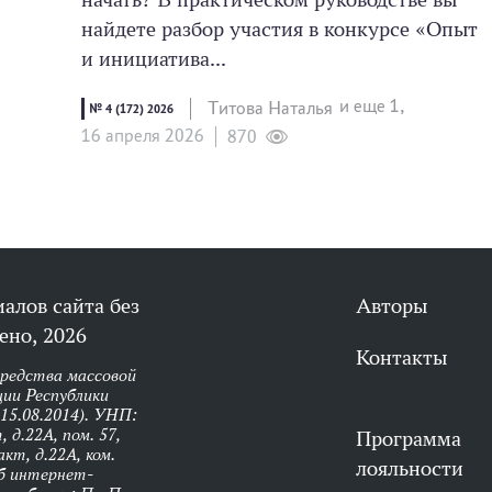
найдете разбор участия в конкурсе «Опыт
и инициатива...
и еще 1,
Титова Наталья
№ 4 (172) 2026
16 апреля 2026
870
алов сайта без
Авторы
ено, 2026
Контакты
средства массовой
ии Республики
 15.08.2014). УНП:
 д.22А, пом. 57,
Программа
кт, д.22А, ком.
лояльности
об интернет-