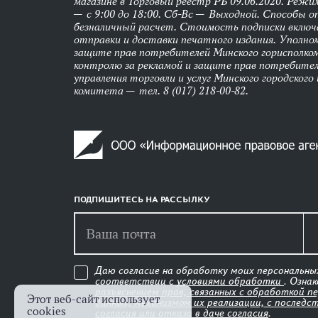
магазине в Торговый реестр РБ 09.06.2020. Реж
— с 9:00 до 18:00. Сб-Вс — Выходной. Способы 
безналичный расчет. Стоимость подписки вклю
отправки и доставки печатного издания. Уполно
защите прав потребителей Минского горисполко
контролю за рекламой и защите прав потребител
управления торговли и услуг Минского городского
комитета — тел. 8 (017) 218-00-82.
ПОДПИШИТЕСЬ НА РАССЫЛКУ
Даю согласие на обработку моих персональны
соответствии с
условиями обработки
. Озна
разъяснением прав, связанных с обработкой п
Этот веб-сайт использует
данных, механизмом их реализации, с последс
cookies
согласия или отказа в даче согласия
.