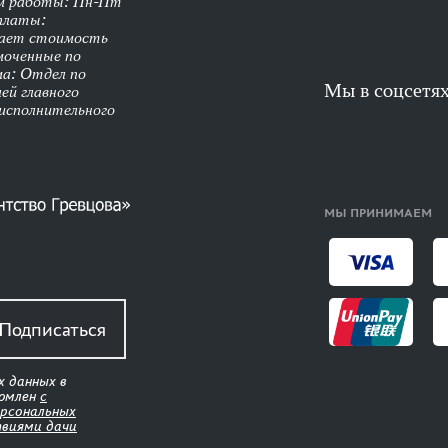
им работы: Пн-Пт
оплаты:
чает стоимость
моченные по
ма: Отдел по
Мы в соцсетя
ей главного
 исполнительного
МЫ ПРИНИМАЕМ
Подписаться
х данных в
комлен
с
ерсональных
твиями дачи