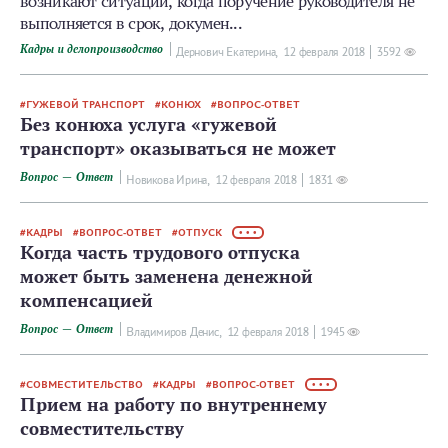
возникают ситуации, когда поручение руководителя не
выполняется в срок, докумен...
Кадры и делопроизводство
Дернович Екатерина,
12 февраля 2018
3592
ГУЖЕВОЙ ТРАНСПОРТ
КОНЮХ
ВОПРОС-ОТВЕТ
Без конюха услуга «гужевой
транспорт» оказываться не может
Вопрос — Ответ
Новикова Ирина,
12 февраля 2018
1831
КАДРЫ
ВОПРОС-ОТВЕТ
ОТПУСК
• • •
Когда часть трудового отпуска
может быть заменена денежной
компенсацией
Вопрос — Ответ
Владимиров Денис,
12 февраля 2018
1945
СОВМЕСТИТЕЛЬСТВО
КАДРЫ
ВОПРОС-ОТВЕТ
• • •
Прием на работу по внутреннему
совместительству