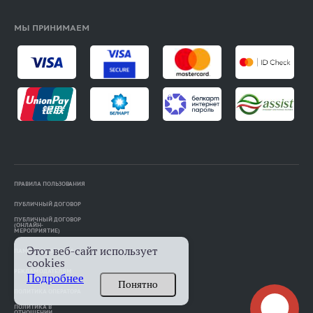
МЫ ПРИНИМАЕМ
ПРАВИЛА ПОЛЬЗОВАНИЯ
ПУБЛИЧНЫЙ ДОГОВОР
ПУБЛИЧНЫЙ ДОГОВОР
(ОНЛАЙН-
МЕРОПРИЯТИЕ)
Этот веб-сайт использует
ПАМЯТКА АВТОРАМ
cookies
РЕКЛАМОДАТЕЛЯМ
Подробнее
Понятно
ПОЛИТИКА ОПЕРАТОРА
ПОЛИТИКА В
ОТНОШЕНИИ