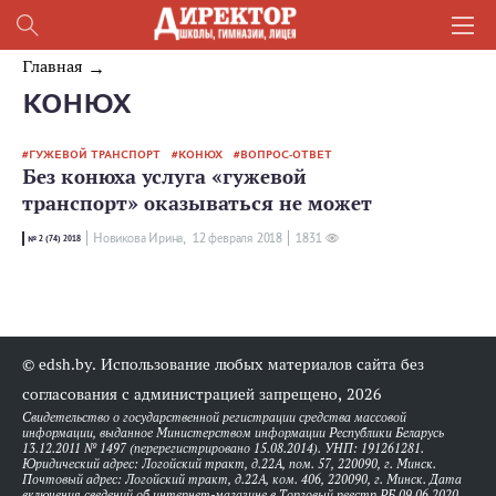
Главная
КОНЮХ
ГУЖЕВОЙ ТРАНСПОРТ
КОНЮХ
ВОПРОС-ОТВЕТ
Без конюха услуга «гужевой
транспорт» оказываться не может
Новикова Ирина,
12 февраля 2018
1831
№ 2 (74) 2018
© edsh.by. Использование любых материалов сайта без
согласования с администрацией запрещено, 2026
Свидетельство о государственной регистрации средства массовой
информации, выданное Министерством информации Республики Беларусь
13.12.2011 № 1497 (перерегистрировано 15.08.2014). УНП: 191261281.
Юридический адрес: Логойский тракт, д.22А, пом. 57, 220090, г. Минск.
Почтовый адрес: Логойский тракт, д.22А, ком. 406, 220090, г. Минск. Дата
включения сведений об интернет-магазине в Торговый реестр РБ 09.06.2020.