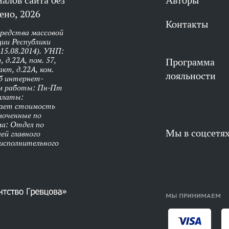
алов сайта без
Авторы
ено, 2026
Контакты
средства массовой
ии Республики
 15.08.2014). УНП:
 д.22А, пом. 57,
Программа
кт, д.22А, ком.
лояльности
об интернет-
им работы: Пн-Пт
оплаты:
чает стоимость
моченные по
ма: Отдел по
Мы в соцсетя
ей главного
 исполнительного
МЫ ПРИНИМАЕМ