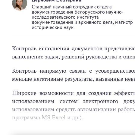
Старший научный сотрудник отдела
документоведения Белорусского научно-
исследовательского института
документоведения и архивного дела, магистр
исторических наук
Контроль исполнения документов представля
выполнение задач, решений руководства и оцен
Контроль напрямую связан с усовершенство
меньше негативные результаты, вызванные не
Широкие возможности для создания эффекти
использованием систем электронного д
использованием средств автоматизации работы
программа MS Exсel и др.).