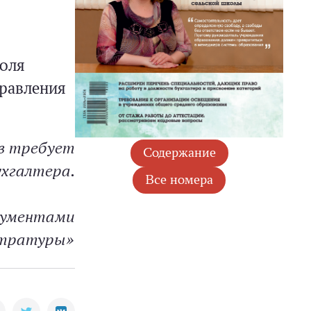
роля
равления
в требует
ухгалтера.
окументами
стратуры»