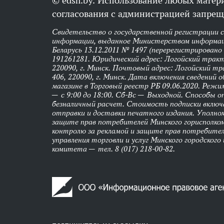
© edsh.by. Использование любых матери
согласования с администрацией запрещ
Свидетельство о государственной регистрации 
информации, выданное Министерством информац
Беларусь 13.12.2011 № 1497 (перерегистрировано
191261281. Юридический адрес: Логойский тракт,
220090, г. Минск. Почтовый адрес: Логойский тра
406, 220090, г. Минск. Дата включения сведений 
магазине в Торговый реестр РБ 09.06.2020. Реж
— с 9:00 до 18:00. Сб-Вс — Выходной. Способы 
безналичный расчет. Стоимость подписки вклю
отправки и доставки печатного издания. Уполно
защите прав потребителей Минского горисполко
контролю за рекламой и защите прав потребител
управления торговли и услуг Минского городского
комитета — тел. 8 (017) 218-00-82.