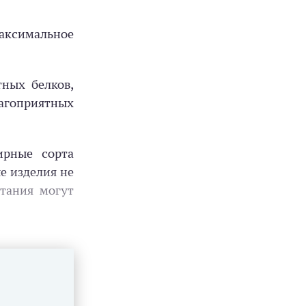
аксимальное
тных белков,
агоприятных
ирные сорта
е изделия не
тания могут