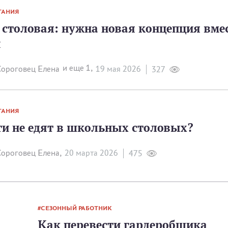
ТАНИЯ
столовая: нужна новая концепция вме
й
и еще 1,
ороговец Елена
19 мая 2026
327
ТАНИЯ
ти не едят в школьных столовых?
ороговец Елена,
20 мартa 2026
475
СЕЗОННЫЙ РАБОТНИК
Как перевести гардеробщика