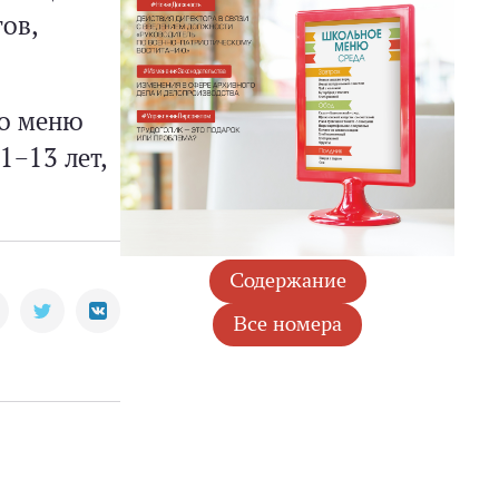
ов,
го меню
1–13 лет,