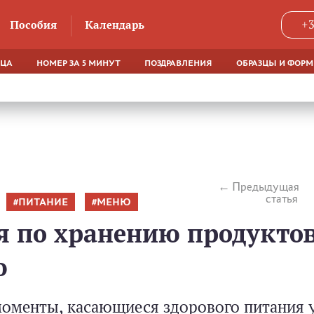
Пособия
Календарь
+3
ЯЦА
НОМЕР ЗА 5 МИНУТ
ПОЗДРАВЛЕНИЯ
ОБРАЗЦЫ И ФОР
Предыдущая
статья
ПИТАНИЕ
МЕНЮ
я по хранению продукто
ю
моменты, касающиеся здорового питания