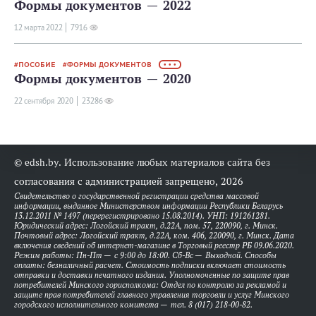
Формы документов — 2022
12 мартa 2022
7916
ПОСОБИЕ
ФОРМЫ ДОКУМЕНТОВ
• • •
Формы документов — 2020
22 сентября 2020
23286
© edsh.by. Использование любых материалов сайта без
согласования с администрацией запрещено, 2026
Свидетельство о государственной регистрации средства массовой
информации, выданное Министерством информации Республики Беларусь
13.12.2011 № 1497 (перерегистрировано 15.08.2014). УНП: 191261281.
Юридический адрес: Логойский тракт, д.22А, пом. 57, 220090, г. Минск.
Почтовый адрес: Логойский тракт, д.22А, ком. 406, 220090, г. Минск. Дата
включения сведений об интернет-магазине в Торговый реестр РБ 09.06.2020.
Режим работы: Пн-Пт — с 9:00 до 18:00. Сб-Вс — Выходной. Способы
оплаты: безналичный расчет. Стоимость подписки включает стоимость
отправки и доставки печатного издания. Уполномоченные по защите прав
потребителей Минского горисполкома: Отдел по контролю за рекламой и
защите прав потребителей главного управления торговли и услуг Минского
городского исполнительного комитета — тел. 8 (017) 218-00-82.