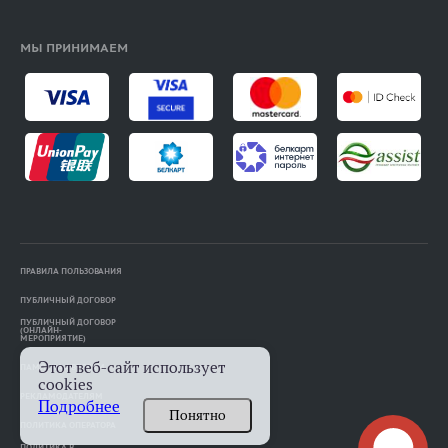
МЫ ПРИНИМАЕМ
ПРАВИЛА ПОЛЬЗОВАНИЯ
ПУБЛИЧНЫЙ ДОГОВОР
ПУБЛИЧНЫЙ ДОГОВОР
(ОНЛАЙН-
МЕРОПРИЯТИЕ)
Этот веб-сайт использует
ПАМЯТКА АВТОРАМ
cookies
РЕКЛАМОДАТЕЛЯМ
Подробнее
Понятно
ПОЛИТИКА ОПЕРАТОРА
ПОЛИТИКА В