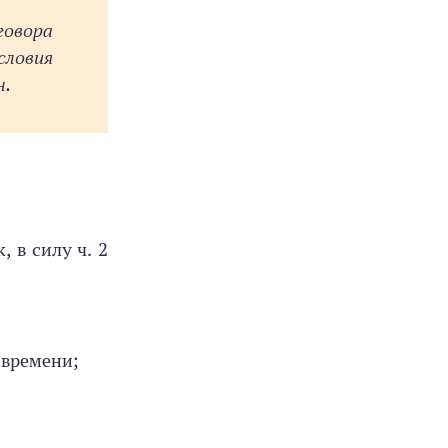
говора
словия
н.
, в силу ч. 2
 времени;