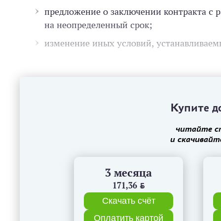
предложение о заключении контракта с 
на неопределенный срок;
изменение иных условий, устанавливаемы
Купите до
читайте с
и скачивайт
3 месяца
171,36
BYN
Скачать счёт
Оплатить картой