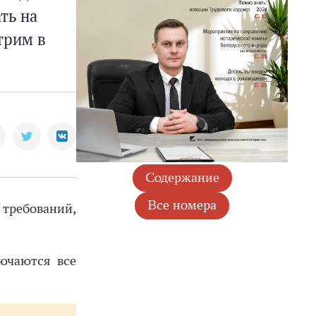
ть на
трим в
требований,
ючаются все