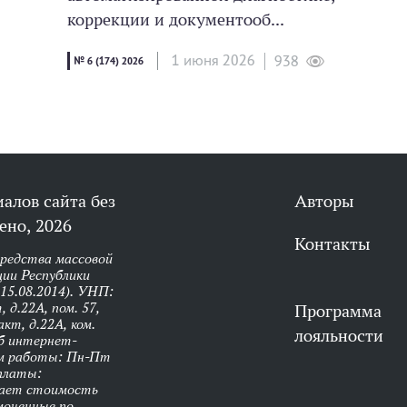
коррекции и документооб...
1 июня 2026
938
№ 6 (174) 2026
алов сайта без
Авторы
ено, 2026
Контакты
средства массовой
ии Республики
 15.08.2014). УНП:
 д.22А, пом. 57,
Программа
кт, д.22А, ком.
лояльности
об интернет-
им работы: Пн-Пт
оплаты:
чает стоимость
моченные по