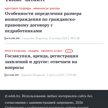
ДОГОВОР ПОДРЯДА
ФИНАНСЫ ШКОЛЫ
Особенности определения размера
вознаграждения по гражданско-
правовому договору с
педработниками
Самосейко Владимир,
8 октября 2020
3853
№ 10 (106) 2020
ПОСТУПЛЕНИЕ
КАДРЫ
ВОПРОС-ОТВЕТ
• • •
Госзакупки, аренда, регистрация
заявлений и другое: отвечаем на
вопросы
Зданович Владимир,
6 августа 2020
2193
№ 8 (104) 2020
© edsh.by. Использование любых материалов сайта без
согласования с администрацией запрещено, 2026
Свидетельство о государственной регистрации средства массовой