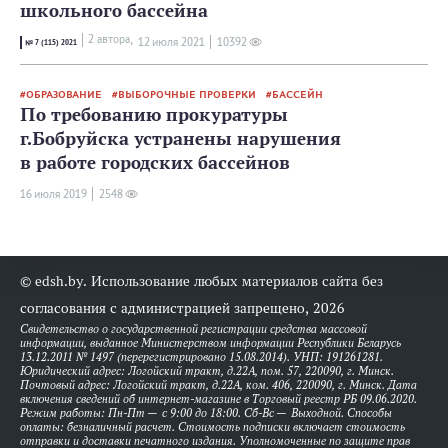
школьного бассейна
2 автора,
12 июля 2021
10392
№ 7 (115) 2021
ОБРАЗОВАНИЕ
ВЫБОРОЧНЫЕ ПРОВЕРКИ
БАССЕЙН
По требованию прокуратуры
г.Бобруйска устранены нарушения
в работе городских бассейнов
16 июля 2019
2548
© edsh.by. Использование любых материалов сайта без
согласования с администрацией запрещено, 2026
Свидетельство о государственной регистрации средства массовой
информации, выданное Министерством информации Республики Беларусь
13.12.2011 № 1497 (перерегистрировано 15.08.2014). УНП: 191261281.
Юридический адрес: Логойский тракт, д.22А, пом. 57, 220090, г. Минск.
Почтовый адрес: Логойский тракт, д.22А, ком. 406, 220090, г. Минск. Дата
включения сведений об интернет-магазине в Торговый реестр РБ 09.06.2020.
Режим работы: Пн-Пт — с 9:00 до 18:00. Сб-Вс — Выходной. Способы
оплаты: безналичный расчет. Стоимость подписки включает стоимость
отправки и доставки печатного издания. Уполномоченные по защите прав