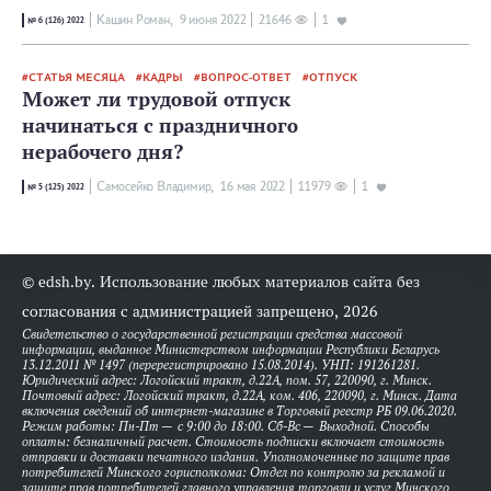
Кашин Роман,
9 июня 2022
21646
1
№ 6 (126) 2022
СТАТЬЯ МЕСЯЦА
КАДРЫ
ВОПРОС-ОТВЕТ
ОТПУСК
Может ли трудовой отпуск
начинаться с праздничного
нерабочего дня?
Самосейко Владимир,
16 мая 2022
11979
1
№ 5 (125) 2022
© edsh.by. Использование любых материалов сайта без
согласования с администрацией запрещено, 2026
Свидетельство о государственной регистрации средства массовой
информации, выданное Министерством информации Республики Беларусь
13.12.2011 № 1497 (перерегистрировано 15.08.2014). УНП: 191261281.
Юридический адрес: Логойский тракт, д.22А, пом. 57, 220090, г. Минск.
Почтовый адрес: Логойский тракт, д.22А, ком. 406, 220090, г. Минск. Дата
включения сведений об интернет-магазине в Торговый реестр РБ 09.06.2020.
Режим работы: Пн-Пт — с 9:00 до 18:00. Сб-Вс — Выходной. Способы
оплаты: безналичный расчет. Стоимость подписки включает стоимость
отправки и доставки печатного издания. Уполномоченные по защите прав
потребителей Минского горисполкома: Отдел по контролю за рекламой и
защите прав потребителей главного управления торговли и услуг Минского