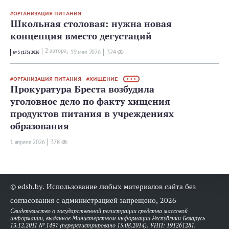
ОРГАНИЗАЦИЯ ПИТАНИЯ
Школьная столовая: нужна новая
концепция вместо дегустаций
2 автора,
19 мая 2026
324
№ 5 (173) 2026
ОРГАНИЗАЦИЯ ПИТАНИЯ
ХИЩЕНИЕ
• • •
Прокуратура Бреста возбудила
уголовное дело по факту хищения
продуктов питания в учреждениях
образования
1 апреля 2026
378
© edsh.by. Использование любых материалов сайта без
согласования с администрацией запрещено, 2026
Свидетельство о государственной регистрации средства массовой
информации, выданное Министерством информации Республики Беларусь
13.12.2011 № 1497 (перерегистрировано 15.08.2014). УНП: 191261281.