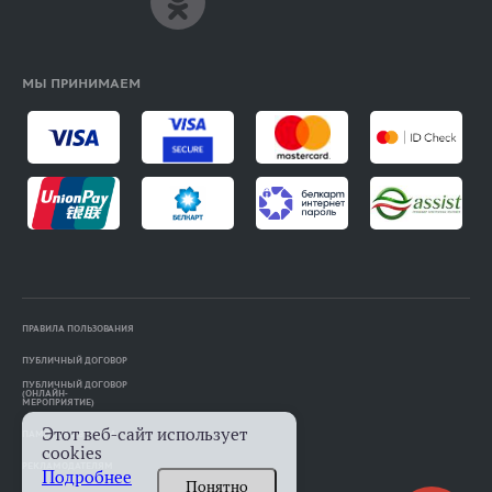
МЫ ПРИНИМАЕМ
ПРАВИЛА ПОЛЬЗОВАНИЯ
ПУБЛИЧНЫЙ ДОГОВОР
ПУБЛИЧНЫЙ ДОГОВОР
(ОНЛАЙН-
МЕРОПРИЯТИЕ)
Этот веб-сайт использует
ПАМЯТКА АВТОРАМ
cookies
РЕКЛАМОДАТЕЛЯМ
Подробнее
Понятно