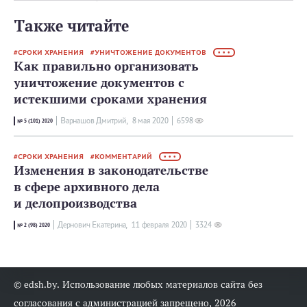
Также читайте
СРОКИ ХРАНЕНИЯ
УНИЧТОЖЕНИЕ ДОКУМЕНТОВ
• • •
Как правильно организовать
уничтожение документов с
истекшими сроками хранения
Варнашов Дмитрий,
8 мая 2020
6598
№ 5 (101) 2020
СРОКИ ХРАНЕНИЯ
КОММЕНТАРИЙ
• • •
Изменения в законодательстве
в сфере архивного дела
и делопроизводства
Дернович Екатерина,
11 февраля 2020
3324
№ 2 (98) 2020
© edsh.by. Использование любых материалов сайта без
согласования с администрацией запрещено, 2026