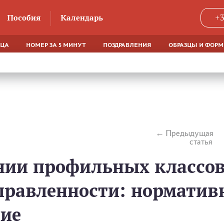
Пособия
Календарь
+3
ЯЦА
НОМЕР ЗА 5 МИНУТ
ПОЗДРАВЛЕНИЯ
ОБРАЗЦЫ И ФОР
Предыдущая
статья
нии профильных классо
правленности: норматив
ние