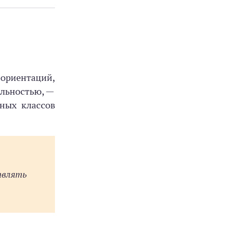
ориентаций,
льностью, —
ных классов
твлять