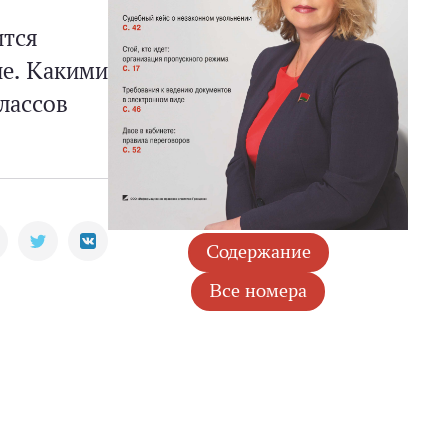
ится
ие. Какими
лассов