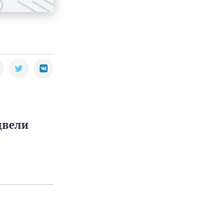
двели