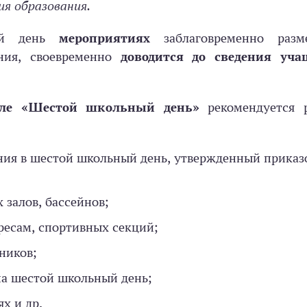
я образования.
й день
мероприятиях
заблаговременно раз
ния, своевременно
доводится до сведения уча
еле «Шестой школьный день»
рекомендуется 
ния в шестой школьный день, утвержденный приказ
 залов, бассейнов;
ресам, спортивных секций;
ников;
а шестой школьный день;
х и др.