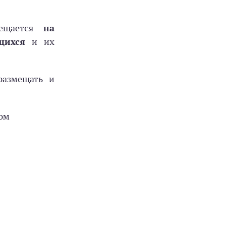
мещается
на
щихся
и их
размещать и
ом