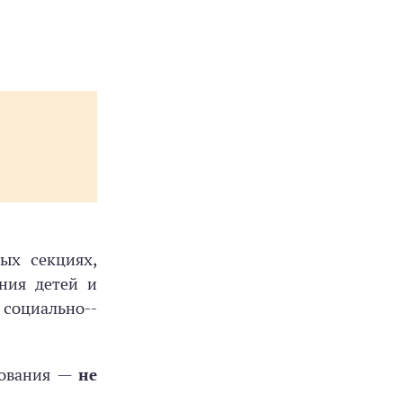
ых секциях,
ния детей и
социально-­
зования —
не