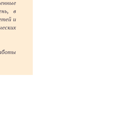
венные
нь, в
етей и
ческих
аботы