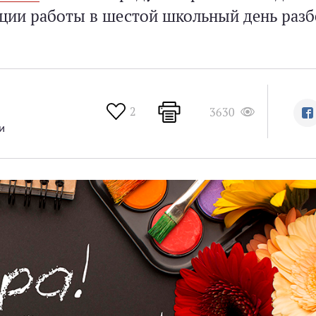
ации работы в шестой школьный день разб
2
3630
и