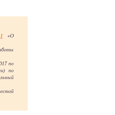
21
«О
работы
017 по
ми) по
ольный
шестой