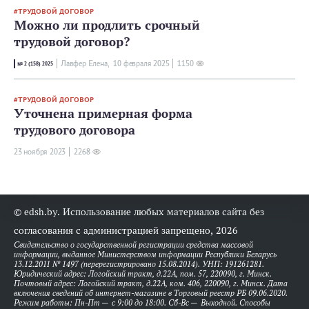
ТРУДОВОЙ ДОГОВОР
Можно ли продлить срочный
трудовой договор?
Лавфер Елена,
10 февраля 2025
1150
№ 2 (158) 2025
ТРУДОВОЙ ДОГОВОР
Уточнена примерная форма
трудового договора
23 ноября 2023
2268
© edsh.by. Использование любых материалов сайта без
согласования с администрацией запрещено, 2026
Свидетельство о государственной регистрации средства массовой
информации, выданное Министерством информации Республики Беларусь
13.12.2011 № 1497 (перерегистрировано 15.08.2014). УНП: 191261281.
Юридический адрес: Логойский тракт, д.22А, пом. 57, 220090, г. Минск.
Почтовый адрес: Логойский тракт, д.22А, ком. 406, 220090, г. Минск. Дата
включения сведений об интернет-магазине в Торговый реестр РБ 09.06.2020.
Режим работы: Пн-Пт — с 9:00 до 18:00. Сб-Вс — Выходной. Способы