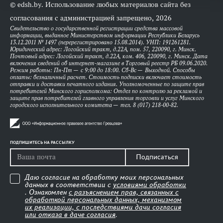
© edsh.by. Использование любых материалов сайта без
согласования с администрацией запрещено, 2026
Свидетельство о государственной регистрации средства массовой
информации, выданное Министерством информации Республики Беларусь
13.12.2011 № 1497 (перерегистрировано 15.08.2014). УНП: 191261281.
Юридический адрес: Логойский тракт, д.22А, пом. 57, 220090, г. Минск.
Почтовый адрес: Логойский тракт, д.22А, ком. 406, 220090, г. Минск. Дата
включения сведений об интернет-магазине в Торговый реестр РБ 09.06.2020.
Режим работы: Пн-Пт — с 9:00 до 18:00. Сб-Вс — Выходной. Способы
оплаты: безналичный расчет. Стоимость подписки включает стоимость
отправки и доставки печатного издания. Уполномоченные по защите прав
потребителей Минского горисполкома: Отдел по контролю за рекламой и
защите прав потребителей главного управления торговли и услуг Минского
городского исполнительного комитета — тел. 8 (017) 218-00-82.
ПОДПИШИТЕСЬ НА РАССЫЛКУ
Подписаться
Даю согласие на обработку моих персональных
данных в соответствии с
условиями обработки
. Ознакомлен
с разъяснением прав, связанных с
обработкой персональных данных, механизмом
их реализации, с последствиями дачи согласия
или отказа в даче согласия
.