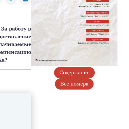
За работу в
оставление
плачиваемые
омпенсацию
ха?