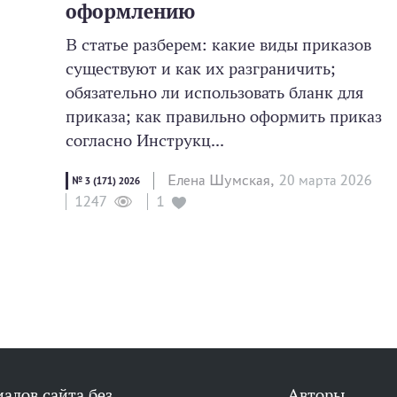
оформлению
В статье разберем: какие виды приказов
существуют и как их разграничить;
обязательно ли использовать бланк для
приказа; как правильно оформить приказ
согласно Инструкц...
Елена Шумская,
20 мартa 2026
№ 3 (171) 2026
1
1247
алов сайта без
Авторы