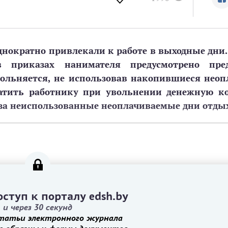
днократно привлекали к работе в выходные дни. 
приказах нанимателя предусмотрено пред
вольняется, не использовав накопившиеся нео
атить работнику при увольнении денежную к
К) за неиспользованные неоплачиваемые дни отды
ступ к порталу edsh.by
и через 30 секунд
татьи электронного журнала