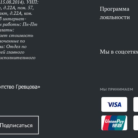
 15.08.2014). УНП:
 д.22А, пом. 57,
Программа
кт, д.22А, ком.
лояльности
об интернет-
им работы: Пн-Пт
оплаты:
чает стоимость
моченные по
ма: Отдел по
Мы в соцсетя
ей главного
 исполнительного
МЫ ПРИНИМАЕМ
Подписаться