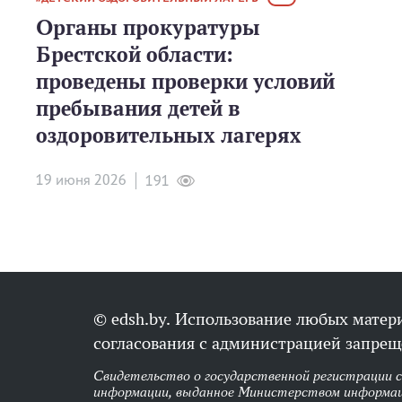
Органы прокуратуры
Брестской области:
проведены проверки условий
пребывания детей в
оздоровительных лагерях
19 июня 2026
191
© edsh.by. Использование любых матери
согласования с администрацией запрещ
Свидетельство о государственной регистрации 
информации, выданное Министерством информац