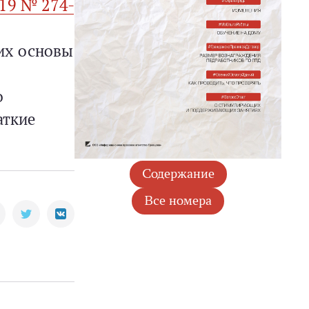
019 № 274-
их основы
о
аткие