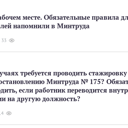
абочем месте. Обязательные правила д
елей напомнили в Минтруда
33
учаях требуется проводить стажировку
постановлению Минтруда № 175? Обяза
одить, если работник переводится внут
ии на другую должность?
14