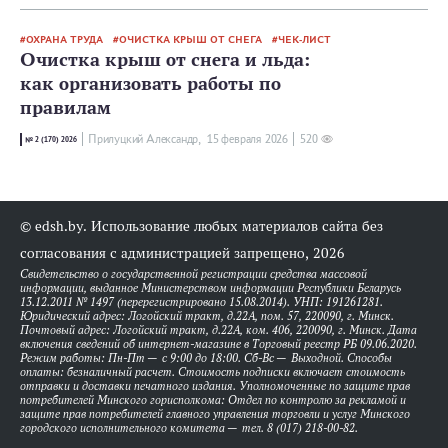
ОХРАНА ТРУДА
ОЧИСТКА КРЫШ ОТ СНЕГА
ЧЕК-ЛИСТ
Очистка крыш от снега и льда:
как организовать работы по
правилам
Прилуцкий Александр,
15 февраля 2026
520
№ 2 (170) 2026
© edsh.by. Использование любых материалов сайта без
согласования с администрацией запрещено, 2026
Свидетельство о государственной регистрации средства массовой
информации, выданное Министерством информации Республики Беларусь
13.12.2011 № 1497 (перерегистрировано 15.08.2014). УНП: 191261281.
Юридический адрес: Логойский тракт, д.22А, пом. 57, 220090, г. Минск.
Почтовый адрес: Логойский тракт, д.22А, ком. 406, 220090, г. Минск. Дата
включения сведений об интернет-магазине в Торговый реестр РБ 09.06.2020.
Режим работы: Пн-Пт — с 9:00 до 18:00. Сб-Вс — Выходной. Способы
оплаты: безналичный расчет. Стоимость подписки включает стоимость
отправки и доставки печатного издания. Уполномоченные по защите прав
потребителей Минского горисполкома: Отдел по контролю за рекламой и
защите прав потребителей главного управления торговли и услуг Минского
городского исполнительного комитета — тел. 8 (017) 218-00-82.