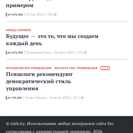
примером
19 мая 2026
356
№ 5 (173) 2026
ЛИЦО НОМЕРА
Будущее — это то, что мы создаем
каждый день
Плеханова Елена,
20 мартa 2026
572
№ 3 (171) 2026
ПСИХОЛОГИЯ УПРАВЛЕНИЯ
ИСКУССТВО УПРАВЛЕНИЯ
• • •
Психологи рекомендуют
демократический стиль
управления
Новак Наталья,
16 июля 2018
3117
№ 7 (79) 2018
© edsh.by. Использование любых материалов сайта без
согласования с администрацией запрещено, 2026