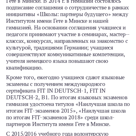
Гете в Минске. В 2014 г. в гимназии состоялось
подписание соглашения о сотрудничестве в рамках
инициативы «Школы: партнеры будущего» между
Институтом имени Гете в Минске и нашей
гимназией. На основании соглашения учащиеся и
педагоги принимают участие в семинарах, мастер-­
классах, конкурсах, направленных на знакомство с
культурой, традициями Германии; учащиеся
совершенствуют коммуникативные компетенции,
учителя немецкого языка повышают свою
квалификацию.
Кроме того, ежегодно учащиеся сдают языковые
экзамены с получением международного
сертификата FIT IN DEUTSCH‑1, FIT IN
DEUTSCH‑2, B1. По итогам языковых экзаменов
гимназия удостоена титулов «Наилучшая школа по
итогам FIT‑экзаменов 2015», «Наилучшая школа
по итогам FIT‑экзаменов 2018» среди школ-
партнеров Института имени Гете в Минске.
С 2015/2016 учебного года волонтерскую