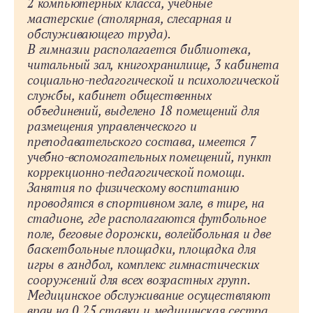
2 компьютерных класса, учебные
мастерские (столярная, слесарная и
обслуживающего труда).
В гимназии располагается библиотека,
читальный зал, книгохранилище, 3 кабинета
социально-­педагогической и психологической
службы, кабинет общественных
объединений, выделено 18 помещений для
размещения управленческого и
преподавательского состава, имеется 7
учебно-­вспомогательных помещений, пункт
коррекционно-­педагогической помощи.
Занятия по физическому воспитанию
проводятся в спортивном зале, в тире, на
стадионе, где располагаются футбольное
поле, беговые дорожки, волейбольная и две
баскетбольные площадки, площадка для
игры в гандбол, комплекс гимнастических
сооружений для всех возрастных групп.
Медицинское обслуживание осуществляют
врач на 0,25 ставки и медицинская сестра