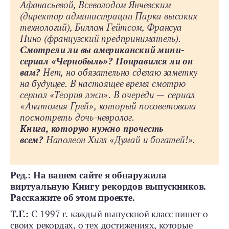
Афанасьевой, Всеволодом Янчевским
(директор администрации Парка высоких
технологий), Биллом Гейтсом, Франсуа
Пино (французский предприниматель).
Смотрели ли вы американский мини-
сериал «Чернобыль»?
Понравился ли он
вам?
Нет, но обязательно сделаю заметку
на будущее. В настоящее время смотрю
сериал «Теория лжи». В очереди — сериал
«Анатомия Грей», который посоветовала
посмотреть дочь-невролог.
Книга, которую нужно прочесть
всем?
Наполеон Хилл «Думай и богатей!».
Ред.: На вашем сайте я обнаружила
виртуальную Книгу рекордов выпускников.
Расскажите об этом проекте.
Т.Г.:
С 1997 г. каждый выпускной класс пишет о
своих рекордах, о тех достижениях, которые