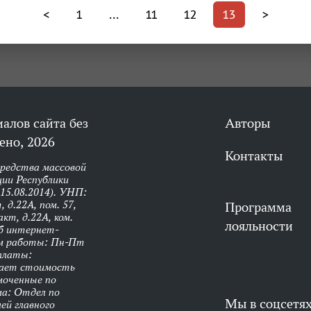
<
1
...
11
12
13
>
алов сайта без
Авторы
ено, 2026
Контакты
средства массовой
ии Республики
 15.08.2014). УНП:
 д.22А, пом. 57,
Программа
кт, д.22А, ком.
лояльности
об интернет-
им работы: Пн-Пт
оплаты:
чает стоимость
моченные по
ма: Отдел по
Мы в соцсетя
ей главного