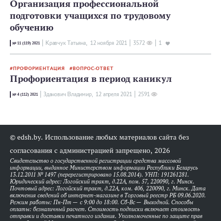
Организация профессиональной
подготовки учащихся по трудовому
обучению
Кравчук Татьяна,
12 ноября 2021
3572
1
№ 11 (119) 2021
ПРОФОРИЕНТАЦИЯ
ВОПРОС-ОТВЕТ
Профориентация в период каникул
Зданович Владимир,
12 апреля 2021
2591
№ 4 (112) 2021
© edsh.by. Использование любых материалов сайта без
согласования с администрацией запрещено, 2026
Свидетельство о государственной регистрации средства массовой
информации, выданное Министерством информации Республики Беларусь
13.12.2011 № 1497 (перерегистрировано 15.08.2014). УНП: 191261281.
Юридический адрес: Логойский тракт, д.22А, пом. 57, 220090, г. Минск.
Почтовый адрес: Логойский тракт, д.22А, ком. 406, 220090, г. Минск. Дата
включения сведений об интернет-магазине в Торговый реестр РБ 09.06.2020.
Режим работы: Пн-Пт — с 9:00 до 18:00. Сб-Вс — Выходной. Способы
оплаты: безналичный расчет. Стоимость подписки включает стоимость
отправки и доставки печатного издания. Уполномоченные по защите прав