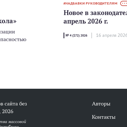
НАДБАВКИ РУКОВОДИТЕЛЯМ
• • 
Новое в законодате
кола»
апрель 2026 г.
изации
16 апреля 202
№ 4 (172) 2026
опасностью
в сайта без
Авторы
 2026
Контакты
тва массовой
еспублики