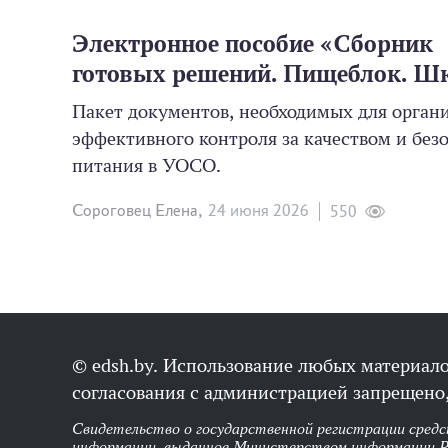
Электронное пособие «Сборник
готовых решений. Пищеблок. Ш
Пакет документов, необходимых для орган
эффективного контроля за качеством и без
питания в УОСО.
Сороговец Елена,
24 июня 2026
550
© edsh.by. Использование любых материало
согласования с администрацией запрещено,
Свидетельство о государственной регистрации средс
информации, выданное Министерством информации Р