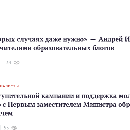
орых случаях даже нужно» — Андрей 
учителями образовательных блогов
34
ЦИАЛИСТЫ
тупительной кампании и поддержка мо
 с Первым заместителем Министра об
ичем
55