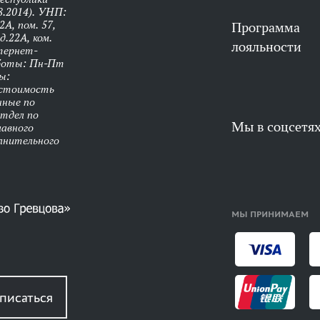
8.2014). УНП:
А, пом. 57,
Программа
д.22А, ком.
лояльности
нтернет-
аботы: Пн-Пт
ы:
 стоимость
нные по
Отдел по
Мы в соцсетя
лавного
олнительного
МЫ ПРИНИМАЕМ
писаться