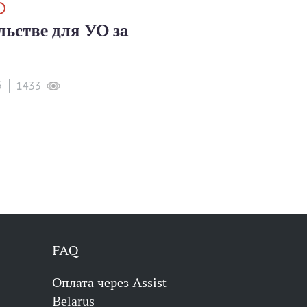
•
льстве для УО за
6
1433
FAQ
Оплата через Assist
Belarus