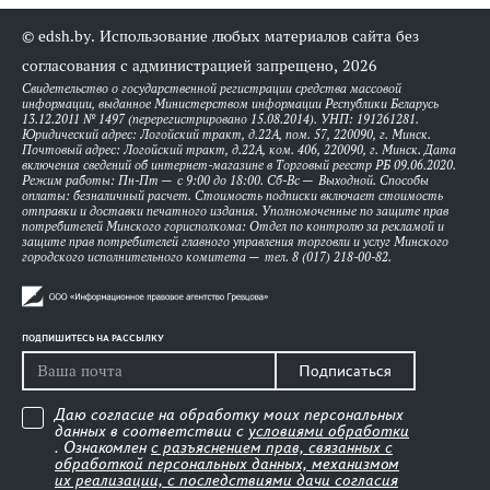
© edsh.by. Использование любых материалов сайта без
согласования с администрацией запрещено, 2026
Свидетельство о государственной регистрации средства массовой
информации, выданное Министерством информации Республики Беларусь
13.12.2011 № 1497 (перерегистрировано 15.08.2014). УНП: 191261281.
Юридический адрес: Логойский тракт, д.22А, пом. 57, 220090, г. Минск.
Почтовый адрес: Логойский тракт, д.22А, ком. 406, 220090, г. Минск. Дата
включения сведений об интернет-магазине в Торговый реестр РБ 09.06.2020.
Режим работы: Пн-Пт — с 9:00 до 18:00. Сб-Вс — Выходной. Способы
оплаты: безналичный расчет. Стоимость подписки включает стоимость
отправки и доставки печатного издания. Уполномоченные по защите прав
потребителей Минского горисполкома: Отдел по контролю за рекламой и
защите прав потребителей главного управления торговли и услуг Минского
городского исполнительного комитета — тел. 8 (017) 218-00-82.
ПОДПИШИТЕСЬ НА РАССЫЛКУ
Подписаться
Даю согласие на обработку моих персональных
данных в соответствии с
условиями обработки
. Ознакомлен
с разъяснением прав, связанных с
обработкой персональных данных, механизмом
их реализации, с последствиями дачи согласия