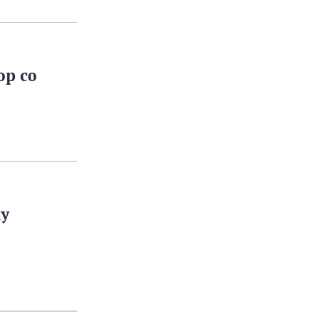
ор со
му