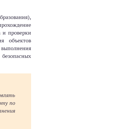
бразования),
 прохождение
а и проверки
ия объектов
выполнения
 безопасных
твлять
оту по
лнения