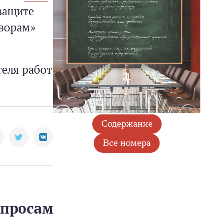
защите
во­рам»
теля работ
опросам