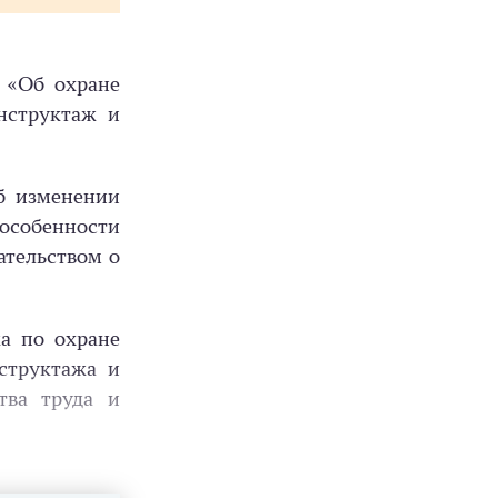
З «Об охране
нструктаж и
Об изменении
особенности
ательством о
а по охране
структажа и
тва труда и