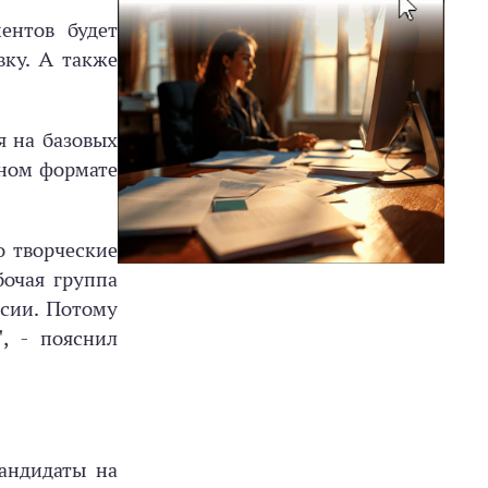
ентов будет
вку. А также
я на базовых
нном формате
о творческие
бочая группа
ссии. Потому
, - пояснил
андидаты на