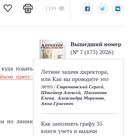
1339
Вышедший номер
(№ 7 (175) 2026)
 куда подать
Летние задачи директора,
йном пресс-
или Как вы проводите это
лето
/
Стренковский Сергей
,
Штейнер Алексей
,
Плеханова
Елена
,
Александра Морозова
,
Анна Грисевич
ии по линии
Как заполнять графу 35
книги учета и выдачи