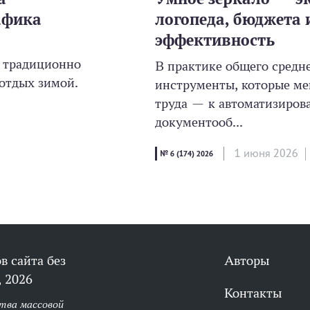
афика
логопеда, бюджета
эффективность
я традиционно
В практике общего средн
отдых зимой.
инструменты, которые ме
труда — к автоматизиров
документооб...
1 июня 2026
№ 6 (174) 2026
в сайта без
Авторы
 2026
Контакты
тва массовой