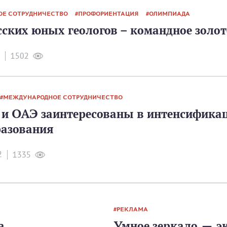
Е СОТРУДНИЧЕСТВО
ПРОФОРИЕНТАЦИЯ
ОЛИМПИАДА
сских юных геологов – командное золот
1502
МЕЖДУНАРОДНОЕ СОТРУДНИЧЕСТВО
 и ОАЭ заинтересованы в интенсификац
разования
2
1335
РЕКЛАМА
а
Умное зеркало — э