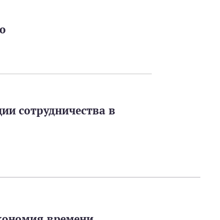
о
ии сотрудничества в
кономия времени