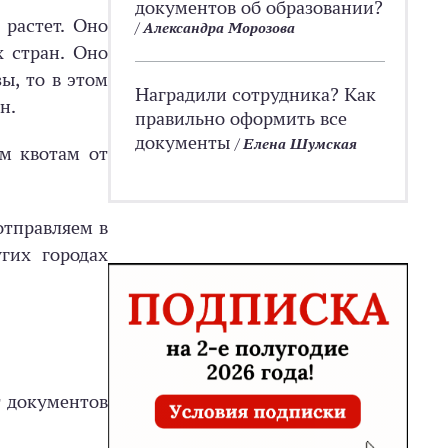
документов об образовании?
 растет. Оно
/
Александра Морозова
х стран. Оно
ы, то в этом
Наградили сотрудника? Как
н.
правильно оформить все
документы
/
Елена Шумская
м квотам от
отправляем в
гих городах
т документов