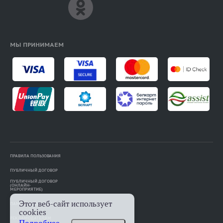
МЫ ПРИНИМАЕМ
ПРАВИЛА ПОЛЬЗОВАНИЯ
ПУБЛИЧНЫЙ ДОГОВОР
ПУБЛИЧНЫЙ ДОГОВОР
(ОНЛАЙН-
МЕРОПРИЯТИЕ)
Этот веб-сайт использует
ПАМЯТКА АВТОРАМ
cookies
РЕКЛАМОДАТЕЛЯМ