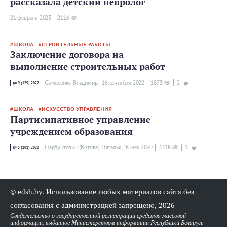
рассказала детский невролог
21 февраля 2023
2116
ШКОЛА
СТРОИТЕЛЬНЫЕ РАБОТЫ
Заключение договора на
выполнение строительных работ
Самосейко Владимир,
16 сентября 2022
1873
2
№ 9 (129) 2022
ШКОЛА
ИСКУССТВО УПРАВЛЕНИЯ
Партисипативное управление
учреждением образования
Нарбунтович (Котова) Наталья,
8 мая 2020
3318
1
№ 5 (101) 2020
© edsh.by. Использование любых материалов сайта без
согласования с администрацией запрещено, 2026
Свидетельство о государственной регистрации средства массовой
информации, выданное Министерством информации Республики Беларусь