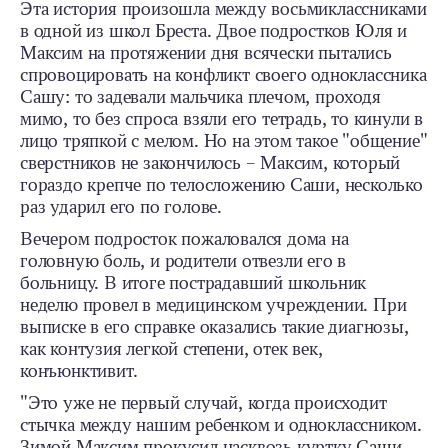
Эта история произошла между восьмиклассниками
в одной из школ Бреста. Двое подростков Юля и
Максим на протяжении дня всячески пытались
спровоцировать на конфликт своего одноклассника
Сашу: то задевали мальчика плечом, проходя
мимо, то без спроса взяли его тетрадь, то кинули в
лицо тряпкой с мелом. Но на этом такое "общение"
сверстников не закончилось – Максим, который
гораздо крепче по телосложению Саши, несколько
раз ударил его по голове.
Вечером подросток пожаловался дома на
головную боль, и родители отвезли его в
больницу. В итоге пострадавший школьник
неделю провел в медицинском учреждении. При
выписке в его справке оказались такие диагнозы,
как контузия легкой степени, отек век,
конъюнктивит.
"Это уже не первый случай, когда происходит
стычка между нашим ребенком и одноклассником.
Зимой Максим прокусил насквозь куртку Саши,