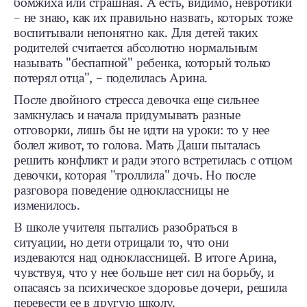
бомжиха или страшная. А есть, видимо, невротики
– не знаю, как их правильно назвать, которых тоже
воспитывали непонятно как. Для детей таких
родителей считается абсолютно нормальным
называть "беспапной" ребенка, который только
потерял отца", – поделилась Арина.
После двойного стресса девочка еще сильнее
замкнулась и начала придумывать разные
отговорки, лишь бы не идти на уроки: то у нее
болел живот, то голова. Мать Даши пыталась
решить конфликт и ради этого встретилась с отцом
девочки, которая "троллила" дочь. Но после
разговора поведение одноклассницы не
изменилось.
В школе учителя пытались разобраться в
ситуации, но дети отрицали то, что они
издеваются над одноклассницей. В итоге Арина,
чувствуя, что у нее больше нет сил на борьбу, и
опасаясь за психическое здоровье дочери, решила
перевести ее в другую школу.