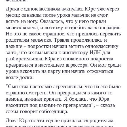
Драка с одноклассником аукнулась Юре уже через
месяц: однажды после урока мальчик не смог
встать на ногу. Оказалось, что у него порван
мениск колена, и поэтому потребовалась операция.
Но это не самое страшное, что пришлось пережить
родителям мальчика. Травля продолжилась и
дальше – подростки начали мстить однокласснику
за то, что их вызывали к инспектору ИДН для
разбирательства. Юра из спокойного подростка
превратился в настоящего агрессора. Он мог среди
урока вскочить на парту или начать отжиматься
возле доски.
"Сын стал настолько агрессивным, что на это было
страшно смотреть. Он превращался в какого-то
демона, начинал кричать. Я боялась, что Юра
находится под какими-то препаратами", – сквозь
слезы говорит собеседница.
Дома Юра почти год не признавался родителям,
что в школе одноклассники издеваются над ним.