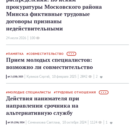
прокуратуры Московского района
Минска фиктивные трудовые
договоры признаны
недействительными
24 июля 2026
100
ПАМЯТКА
СОВМЕСТИТЕЛЬСТВО
• • •
Прием молодых специалистов:
возможно ли совместительство
Куликов Сергей,
10 февраля 2025
2842
2
№ 2 (158) 2025
МОЛОДЫЕ СПЕЦИАЛИСТЫ
ТРУДОВЫЕ ОТНОШЕНИЯ
• • •
Действия нанимателя при
направлении срочника на
альтернативную службу
Семенихина Светлана,
10 октября 2024
1124
1
№ 10 (154) 2024