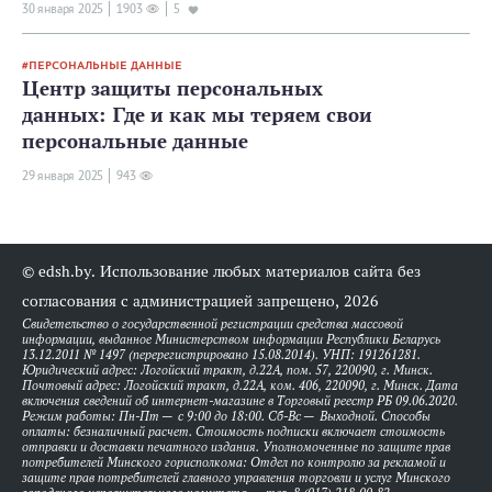
30 января 2025
1903
5
ПЕРСОНАЛЬНЫЕ ДАННЫЕ
Центр защиты персональных
данных: Где и как мы теряем свои
персональные данные
29 января 2025
943
© edsh.by. Использование любых материалов сайта без
согласования с администрацией запрещено, 2026
Свидетельство о государственной регистрации средства массовой
информации, выданное Министерством информации Республики Беларусь
13.12.2011 № 1497 (перерегистрировано 15.08.2014). УНП: 191261281.
Юридический адрес: Логойский тракт, д.22А, пом. 57, 220090, г. Минск.
Почтовый адрес: Логойский тракт, д.22А, ком. 406, 220090, г. Минск. Дата
включения сведений об интернет-магазине в Торговый реестр РБ 09.06.2020.
Режим работы: Пн-Пт — с 9:00 до 18:00. Сб-Вс — Выходной. Способы
оплаты: безналичный расчет. Стоимость подписки включает стоимость
отправки и доставки печатного издания. Уполномоченные по защите прав
потребителей Минского горисполкома: Отдел по контролю за рекламой и
защите прав потребителей главного управления торговли и услуг Минского