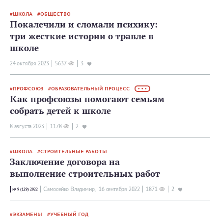
ШКОЛА
ОБЩЕСТВО
Покалечили и сломали психику:
три жесткие истории о травле в
школе
24 октября 2023
5637
3
ПРОФСОЮЗ
ОБРАЗОВАТЕЛЬНЫЙ ПРОЦЕСС
• • •
Как профсоюзы помогают семьям
собрать детей к школе
8 августа 2023
1178
2
ШКОЛА
СТРОИТЕЛЬНЫЕ РАБОТЫ
Заключение договора на
выполнение строительных работ
Самосейко Владимир,
16 сентября 2022
1871
2
№ 9 (129) 2022
ЭКЗАМЕНЫ
УЧЕБНЫЙ ГОД