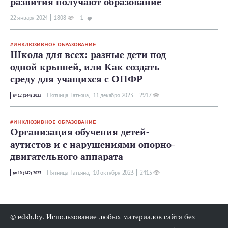
развития получают образование
22 января 2024
1808
1
ИНКЛЮЗИВНОЕ ОБРАЗОВАНИЕ
Школа для всех: разные дети под
одной крышей, или Как создать
среду для учащихся с ОПФР
Пятница Татьяна,
11 декабря 2023
2917
№ 12 (144) 2023
ИНКЛЮЗИВНОЕ ОБРАЗОВАНИЕ
Организация обучения детей-
аутистов и с нарушениями опорно-
двигательного аппарата
Пятница Татьяна,
10 октября 2023
2415
№ 10 (142) 2023
© edsh.by. Использование любых материалов сайта без