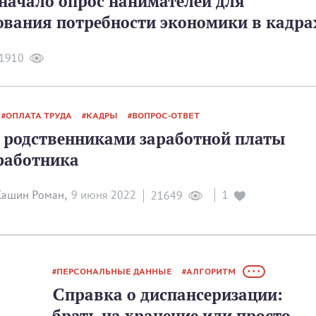
начало опрос нанимателей для
ования потребности экономики в кадра
1910
ОПЛАТА ТРУДА
КАДРЫ
ВОПРОС-ОТВЕТ
 родственниками заработной платы
работника
ашин Роман,
9 июня 2022
1
21649
ПЕРСОНАЛЬНЫЕ ДАННЫЕ
АЛГОРИТМ
• • •
Справка о диспансеризации:
брать на хранение или просто