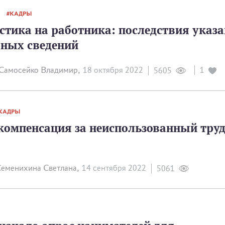
КАДРЫ
стика на работника: последствия указ
рных сведений
Самосейко Владимир,
18 октября 2022
1
5605
КАДРЫ
компенсация за неиспользованный тру
еменихина Светлана,
14 сентября 2022
5061