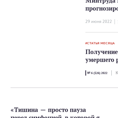
Минтруда 
прогнозир
29 июня 2022
СТАТЬЯ МЕСЯЦА
Получение
умершего 
К
№ 6 (126) 2022
«Тишина — просто пауза
перед симфонией, в которой я