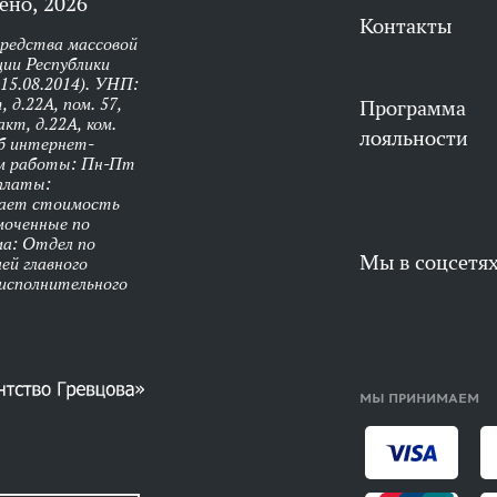
ено, 2026
Контакты
средства массовой
ии Республики
 15.08.2014). УНП:
 д.22А, пом. 57,
Программа
кт, д.22А, ком.
лояльности
об интернет-
им работы: Пн-Пт
оплаты:
чает стоимость
моченные по
ма: Отдел по
Мы в соцсетя
ей главного
 исполнительного
МЫ ПРИНИМАЕМ