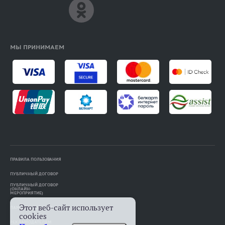
МЫ ПРИНИМАЕМ
ПРАВИЛА ПОЛЬЗОВАНИЯ
ПУБЛИЧНЫЙ ДОГОВОР
ПУБЛИЧНЫЙ ДОГОВОР
(ОНЛАЙН-
МЕРОПРИЯТИЕ)
Этот веб-сайт использует
ПАМЯТКА АВТОРАМ
cookies
РЕКЛАМОДАТЕЛЯМ