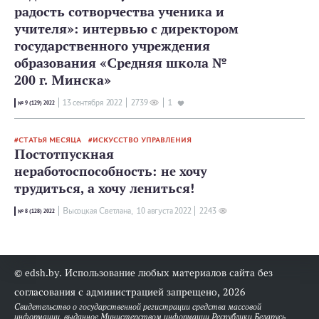
радость сотворчества ученика и
учителя»: интервью с директором
государственного учреждения
образования «Средняя школа №
200 г. Минска»
13 сентября 2022
2739
1
№ 9 (129) 2022
СТАТЬЯ МЕСЯЦА
ИСКУССТВО УПРАВЛЕНИЯ
Постотпускная
неработоспособность: не хочу
трудиться, а хочу лениться!
Высоцкая Светлана,
10 августа 2022
2243
№ 8 (128) 2022
© edsh.by. Использование любых материалов сайта без
согласования с администрацией запрещено, 2026
Свидетельство о государственной регистрации средства массовой
информации, выданное Министерством информации Республики Беларусь