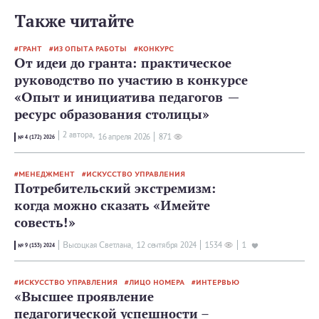
Также читайте
ГРАНТ
ИЗ ОПЫТА РАБОТЫ
КОНКУРС
От идеи до гранта: практическое
руководство по участию в конкурсе
«Опыт и инициатива педагогов —
ресурс образования столицы»
2 автора,
16 апреля 2026
871
№ 4 (172) 2026
МЕНЕДЖМЕНТ
ИСКУССТВО УПРАВЛЕНИЯ
Потребительский экстремизм:
когда можно сказать «Имейте
совесть!»
Высоцкая Светлана,
12 сентября 2024
1534
1
№ 9 (153) 2024
ИСКУССТВО УПРАВЛЕНИЯ
ЛИЦО НОМЕРА
ИНТЕРВЬЮ
«Высшее проявление
педагогической успешности –