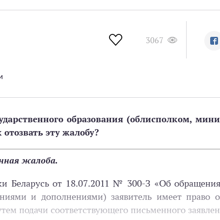
3067
и
дарственного образования (обл­исполком, минис
 отозвать эту жалобу?
енная жалоба.
и Беларусь от 18.07.2011 № 300-З «Об обращени
иями и дополнениями) заявитель имеет право от
утем подачи соответствующего письменного заявлен