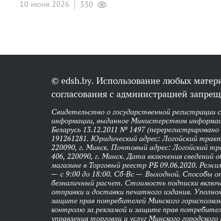
10 июня 2026
330
© edsh.by. Использование любых матери
согласования с администрацией запрещ
Свидетельство о государственной регистрации 
информации, выданное Министерством информац
Беларусь 13.12.2011 № 1497 (перерегистрировано
191261281. Юридический адрес: Логойский тракт,
220090, г. Минск. Почтовый адрес: Логойский тра
406, 220090, г. Минск. Дата включения сведений 
магазине в Торговый реестр РБ 09.06.2020. Реж
— с 9:00 до 18:00. Сб-Вс — Выходной. Способы 
безналичный расчет. Стоимость подписки вклю
отправки и доставки печатного издания. Уполно
защите прав потребителей Минского горисполко
контролю за рекламой и защите прав потребител
управления торговли и услуг Минского городского