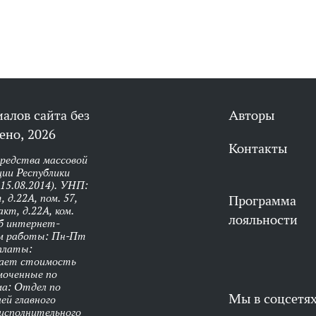
алов сайта без
Авторы
ено, 2026
Контакты
средства массовой
ии Республики
 15.08.2014). УНП:
 д.22А, пом. 57,
Программа
кт, д.22А, ком.
лояльности
об интернет-
им работы: Пн-Пт
оплаты:
чает стоимость
моченные по
ма: Отдел по
Мы в соцсетя
ей главного
 исполнительного