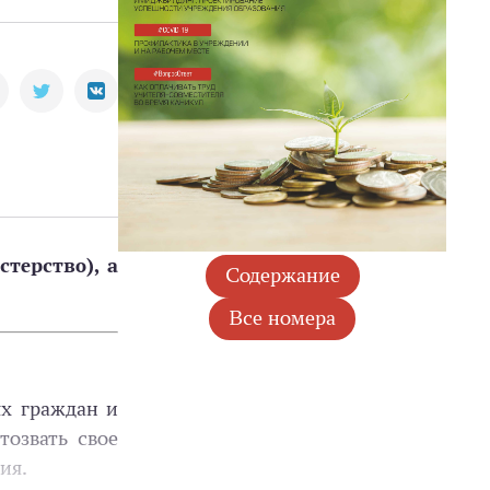
терство), а
ях граждан и
озвать свое
ия.