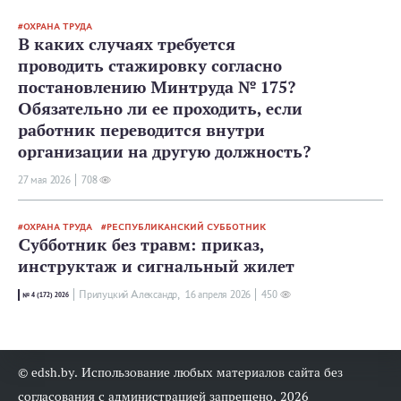
ОХРАНА ТРУДА
В каких случаях требуется
проводить стажировку согласно
постановлению Минтруда № 175?
Обязательно ли ее проходить, если
работник переводится внутри
организации на другую должность?
27 мая 2026
708
ОХРАНА ТРУДА
РЕСПУБЛИКАНСКИЙ СУББОТНИК
Субботник без травм: приказ,
инструктаж и сигнальный жилет
Прилуцкий Александр,
16 апреля 2026
450
№ 4 (172) 2026
© edsh.by. Использование любых материалов сайта без
согласования с администрацией запрещено, 2026