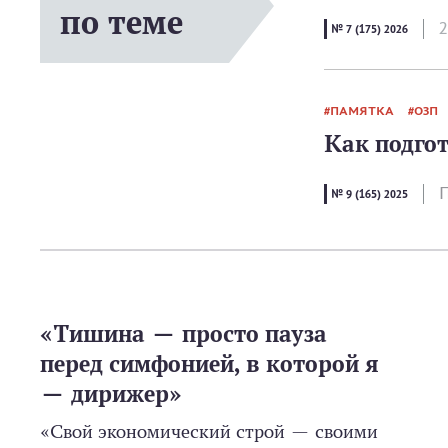
по теме
2
№ 7 (175) 2026
ПАМЯТКА
ОЗП
Как подго
П
№ 9 (165) 2025
«Тишина — просто пауза
перед симфонией, в которой я
— дирижер»
«Свой экономический строй — своими