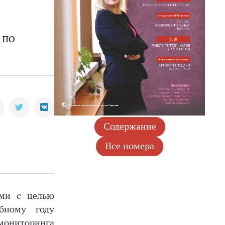
 по
ами с целью
бному году
мониторинга