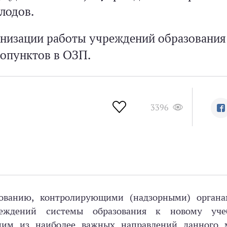
лодов.
анизации работы учреждений образования
опунктов в ОЗП.
3396
зованию, контролирующими (надзорными) орган
реждений системы образования к новому уче
дним из наиболее важных направлений данного 