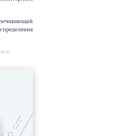
спечивающий
аспределения
тся: