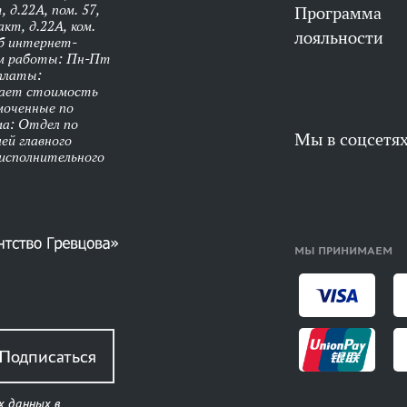
 д.22А, пом. 57,
Программа
кт, д.22А, ком.
лояльности
об интернет-
им работы: Пн-Пт
оплаты:
чает стоимость
моченные по
ма: Отдел по
Мы в соцсетя
ей главного
 исполнительного
МЫ ПРИНИМАЕМ
Подписаться
х данных в