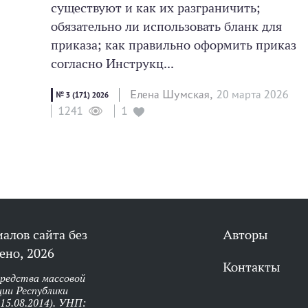
существуют и как их разграничить;
обязательно ли использовать бланк для
приказа; как правильно оформить приказ
согласно Инструкц...
Елена Шумская,
20 мартa 2026
№ 3 (171) 2026
1
1241
алов сайта без
Авторы
ено, 2026
Контакты
средства массовой
ии Республики
 15.08.2014). УНП: