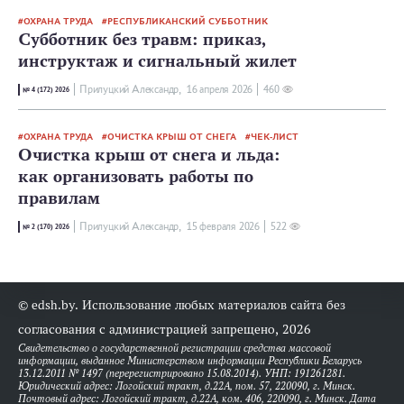
ОХРАНА ТРУДА
РЕСПУБЛИКАНСКИЙ СУББОТНИК
Субботник без травм: приказ,
инструктаж и сигнальный жилет
Прилуцкий Александр,
16 апреля 2026
460
№ 4 (172) 2026
ОХРАНА ТРУДА
ОЧИСТКА КРЫШ ОТ СНЕГА
ЧЕК-ЛИСТ
Очистка крыш от снега и льда:
как организовать работы по
правилам
Прилуцкий Александр,
15 февраля 2026
522
№ 2 (170) 2026
© edsh.by. Использование любых материалов сайта без
согласования с администрацией запрещено, 2026
Свидетельство о государственной регистрации средства массовой
информации, выданное Министерством информации Республики Беларусь
13.12.2011 № 1497 (перерегистрировано 15.08.2014). УНП: 191261281.
Юридический адрес: Логойский тракт, д.22А, пом. 57, 220090, г. Минск.
Почтовый адрес: Логойский тракт, д.22А, ком. 406, 220090, г. Минск. Дата