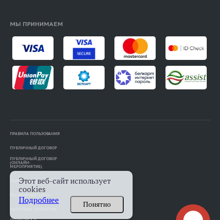
МЫ ПРИНИМАЕМ
ПРАВИЛА ПОЛЬЗОВАНИЯ
ПУБЛИЧНЫЙ ДОГОВОР
ПУБЛИЧНЫЙ ДОГОВОР
(ОНЛАЙН-
МЕРОПРИЯТИЕ)
Этот веб-сайт использует
ПАМЯТКА АВТОРАМ
cookies
РЕКЛАМОДАТЕЛЯМ
Подробнее
Понятно
ПОЛИТИКА ОПЕРАТОРА