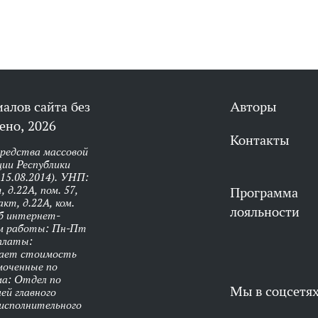
алов сайта без
Авторы
ено, 2026
Контакты
средства массовой
ии Республики
 15.08.2014). УНП:
 д.22А, пом. 57,
Программа
кт, д.22А, ком.
лояльности
об интернет-
им работы: Пн-Пт
оплаты:
чает стоимость
моченные по
ма: Отдел по
Мы в соцсетя
ей главного
 исполнительного