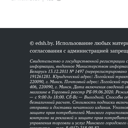
© edsh.by. Использование любых матери
согласования с администрацией запрещ
Свидетельство о государственной регистрации 
информации, выданное Министерством информац
Беларусь 13.12.2011 № 1497 (перерегистрировано
191261281. Юридический адрес: Логойский тракт,
220090, г. Минск. Почтовый адрес: Логойский тра
406, 220090, г. Минск. Дата включения сведений 
магазине в Торговый реестр РБ 09.06.2020. Реж
— с 9:00 до 18:00. Сб-Вс — Выходной. Способы 
безналичный расчет. Стоимость подписки вклю
отправки и доставки печатного издания. Уполно
защите прав потребителей Минского горисполко
контролю за рекламой и защите прав потребител
управления торговли и услуг Минского городского
комитета — тел. 8 (017) 218-00-82.