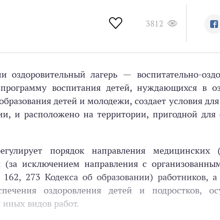
3812
нии оздоровительный лагерь — воспитательно-озд
 программу воспитания детей, нуждающихся в оз
бразования детей и молодежи, создает условия дл
ии, и расположено на территории, пригодной для
регулирует порядок направления медицинских 
х (за исключением направления с организованны
, 162, 273 Кодекса об образовании) работников, 
печения оздоровления детей и подростков, ос
 иных видов работ.