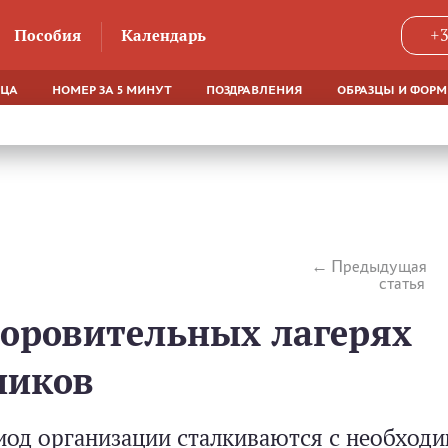
Пособия
Календарь
+3
ЯЦА
НОМЕР ЗА 5 МИНУТ
ПОЗДРАВЛЕНИЯ
ОБРАЗЦЫ И ФОР
Предыдущая
статья
здоровительных лагерях
ников
иод организации сталкиваются с необход