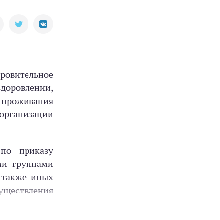
оровительное
доровлении,
я проживания
 организации
(по приказу
ми группами
а также иных
уществления