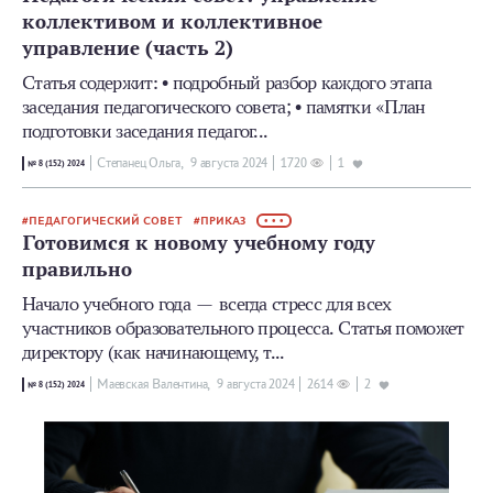
коллективом и коллективное
управление (часть 2)
Статья содержит: • подробный разбор каждого этапа
заседания педагогического совета; • памятки «План
подготовки заседания педагог...
Степанец Ольга,
9 августа 2024
1720
1
№ 8 (152) 2024
ПЕДАГОГИЧЕСКИЙ СОВЕТ
ПРИКАЗ
• • •
Готовимся к новому учебному году
правильно
Начало учебного года — всегда стресс для всех
участников образовательного процесса. Статья поможет
директору (как начинающему, т...
Маевская Валентина,
9 августа 2024
2614
2
№ 8 (152) 2024