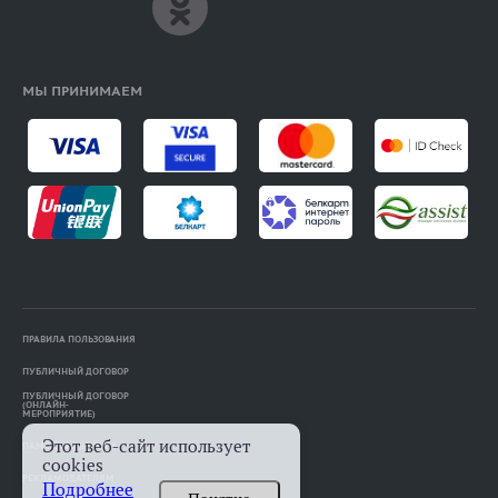
МЫ ПРИНИМАЕМ
ПРАВИЛА ПОЛЬЗОВАНИЯ
ПУБЛИЧНЫЙ ДОГОВОР
ПУБЛИЧНЫЙ ДОГОВОР
(ОНЛАЙН-
МЕРОПРИЯТИЕ)
Этот веб-сайт использует
ПАМЯТКА АВТОРАМ
cookies
РЕКЛАМОДАТЕЛЯМ
Подробнее