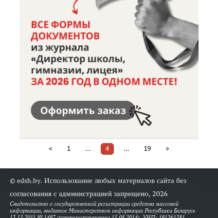
<
1
...
4
...
19
>
© edsh.by. Использование любых материалов сайта без
согласования с администрацией запрещено, 2026
Свидетельство о государственной регистрации средства массовой
информации, выданное Министерством информации Республики Беларусь
13.12.2011 № 1497 (перерегистрировано 15.08.2014). УНП: 191261281.