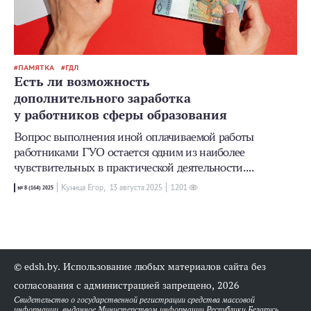
ПАМЯТКА
ГДЛ
Есть ли возможность
дополнительного заработка
у работников сферы образования
Вопрос выполнения иной оплачиваемой работы
работниками ГУО остается одним из наиболее
чувствительных в практической деятельности....
Куница Егор,
13 августа 2025
1201
№ 8 (164) 2025
© edsh.by. Использование любых материалов сайта без
согласования с администрацией запрещено, 2026
Свидетельство о государственной регистрации средства массовой
информации, выданное Министерством информации Республики Беларусь