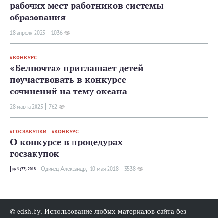
рабочих мест работников системы
образования
18 апреля 2025
1036
КОНКУРС
«Белпочта» приглашает детей
поучаствовать в конкурсе
сочинений на тему океана
28 мартa 2025
762
ГОСЗАКУПКИ
КОНКУРС
О конкурсе в процедурах
госзакупок
Одинец Александр,
10 мая 2018
3538
№ 5 (77) 2018
© edsh.by. Использование любых материалов сайта без